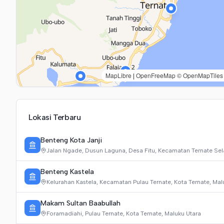
menjadi atraksi pariwisata. Kini, kemenyan sering
digantikan dengan arang tempurung kelapa biasa,
dan pakaian para penari telah disesuaikan
menggunakan warna-warna modern yang mencolok.
MapLibre
|
OpenFreeMap
© OpenMapTiles
Lokasi Terbaru
Benteng Kota Janji
Jalan Ngade, Dusun Laguna, Desa Fitu, Kecamatan Ternate Sela
Benteng Kastela
Kelurahan Kastela, Kecamatan Pulau Ternate, Kota Ternate, Mal
Makam Sultan Baabullah
Foramadiahi, Pulau Ternate, Kota Ternate, Maluku Utara