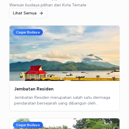
Warisan budaya pilihan dari Kota Ternate
Lihat Semua
Cagar Budaya
Jembatan Residen
Jembatan Residen merupakan salah satu dermaga
pendaratan bersejarah yang dibangun oleh
pemerintah Belanda pada tahun 1811 di Kota Ternate,
Maluku Utara. Berlokasi di Jalan Pahlawan Revolusi,
Kecamatan Ternate Tengah, bangunan cagar budaya
Cagar Budaya
ini dulunya dimanfaatkan sebagai pintu gerbang laut